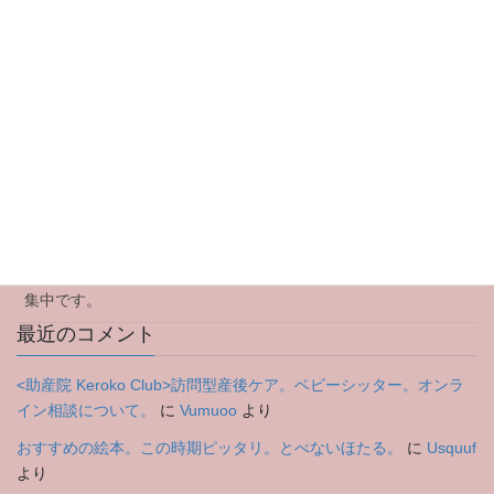
最近の投稿
イベント中止のお知らせです
ママ会のお知らせです
アウトリーチ型(訪問型)産後ケアについて
2024年のご挨拶
特別企画Yoga Workshopのお知らせ。8月3日木曜日 参加者募
集中です。
最近のコメント
<助産院 Keroko Club>訪問型産後ケア。ベビーシッター。オンラ
イン相談について。
に
Vumuoo
より
おすすめの絵本。この時期ピッタリ。とべないほたる。
に
Usquuf
より