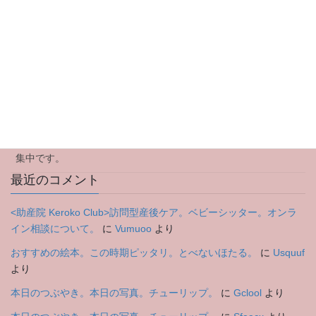
イベント中止のお知らせです
ママ会のお知らせです
アウトリーチ型(訪問型)産後ケアについて
2024年のご挨拶
特別企画Yoga Workshopのお知らせ。8月3日木曜日 参加者募
集中です。
最近のコメント
<助産院 Keroko Club>訪問型産後ケア。ベビーシッター。オンラ
イン相談について。
に
Vumuoo
より
おすすめの絵本。この時期ピッタリ。とべないほたる。
に
Usquuf
より
本日のつぶやき。本日の写真。チューリップ。
に
Gclool
より