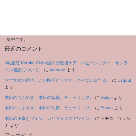
アウトリーチ型(訪問型)産後ケアについて
2024年のご挨拶
特別企画Yoga Workshopのお知らせ。8月3日木曜日 参加者募
集中です。
最近のコメント
<助産院 Keroko Club>訪問型産後ケア。ベビーシッター。オンラ
イン相談について。
に
Vumuoo
より
おすすめの絵本。この時期ピッタリ。とべないほたる。
に
Usquuf
より
本日のつぶやき。本日の写真。チューリップ。
に
Gclool
より
本日のつぶやき。本日の写真。チューリップ。
に
Sfaacx
より
本日の夕食とワイン。カリフォルニアワイン。
に
トモコ ワラシ
ナ
より
アーカイブ