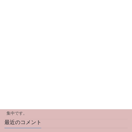
2020年1月
2019年12月
最近の投稿
イベント中止のお知らせです
ママ会のお知らせです
アウトリーチ型(訪問型)産後ケアについて
2024年のご挨拶
特別企画Yoga Workshopのお知らせ。8月3日木曜日 参加者募
集中です。
最近のコメント