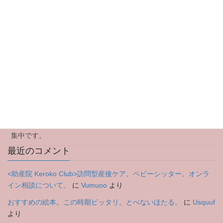
最近の投稿
イベント中止のお知らせです
ママ会のお知らせです
アウトリーチ型(訪問型)産後ケアについて
2024年のご挨拶
特別企画Yoga Workshopのお知らせ。8月3日木曜日 参加者募
集中です。
最近のコメント
<助産院 Keroko Club>訪問型産後ケア。ベビーシッター。オンラ
イン相談について。
に
Vumuoo
より
おすすめの絵本。この時期ピッタリ。とべないほたる。
に
Usquuf
より