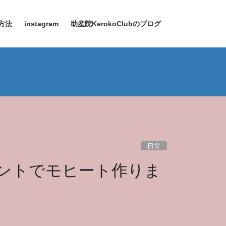
方法
instagram
助産院KerokoClubのブログ
日常
ントでモヒート作りま