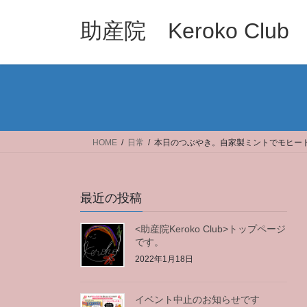
コ
ナ
ン
ビ
助産院 Keroko Club
テ
ゲ
ン
ー
ツ
シ
へ
ョ
ス
ン
キ
に
ッ
移
HOME
日常
本日のつぶやき。自家製ミントでモヒー
プ
動
最近の投稿
<助産院Keroko Club>トップページ
です。
2022年1月18日
イベント中止のお知らせです