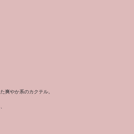
。
れた爽やか系のカクテル。
、、