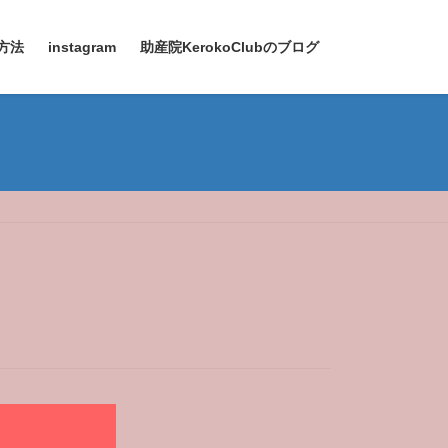
方法
instagram
助産院KerokoClubのブログ