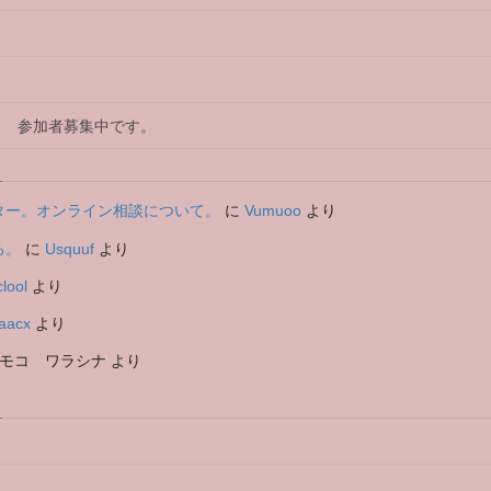
木曜日 参加者募集中です。
ーシッター。オンライン相談について。
に
Vumuoo
より
る。
に
Usquuf
より
lool
より
aacx
より
モコ ワラシナ
より