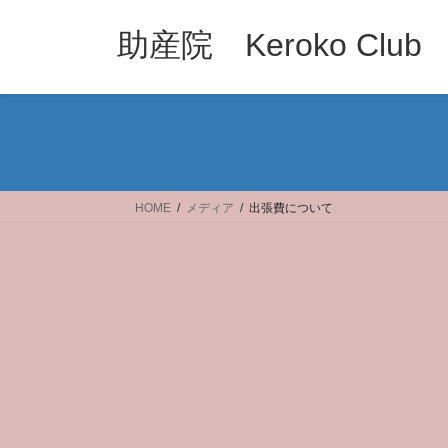
コ
ナ
ン
ビ
助産院 Keroko Club
テ
ゲ
ン
ー
ツ
シ
へ
ョ
ス
ン
キ
に
ッ
移
HOME
メディア
出張費について
プ
動