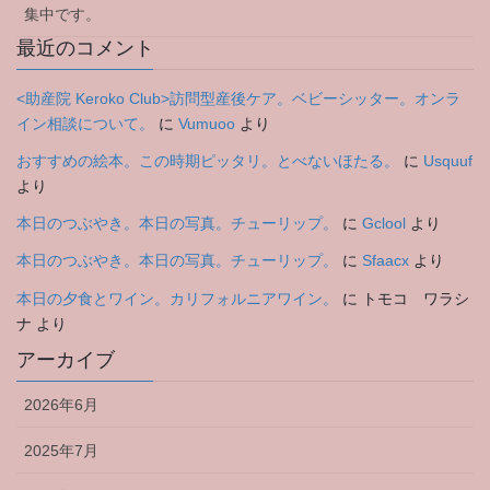
集中です。
最近のコメント
<助産院 Keroko Club>訪問型産後ケア。ベビーシッター。オンラ
イン相談について。
に
Vumuoo
より
おすすめの絵本。この時期ピッタリ。とべないほたる。
に
Usquuf
より
本日のつぶやき。本日の写真。チューリップ。
に
Gclool
より
本日のつぶやき。本日の写真。チューリップ。
に
Sfaacx
より
本日の夕食とワイン。カリフォルニアワイン。
に
トモコ ワラシ
ナ
より
アーカイブ
2026年6月
2025年7月