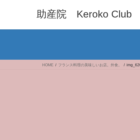
コ
ナ
ン
ビ
助産院 Keroko Club
テ
ゲ
ン
ー
ツ
シ
へ
ョ
ス
ン
キ
に
ッ
移
HOME
フランス料理の美味しいお店。外食。
img_62
プ
動