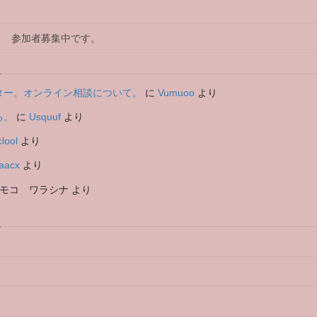
木曜日 参加者募集中です。
ーシッター。オンライン相談について。
に
Vumuoo
より
る。
に
Usquuf
より
lool
より
aacx
より
モコ ワラシナ
より