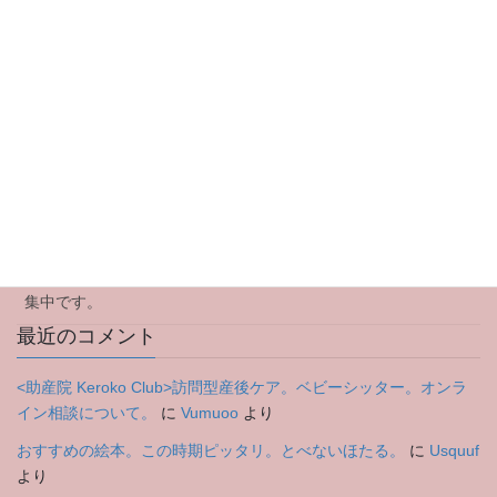
最近の投稿
イベント中止のお知らせです
ママ会のお知らせです
アウトリーチ型(訪問型)産後ケアについて
2024年のご挨拶
特別企画Yoga Workshopのお知らせ。8月3日木曜日 参加者募
集中です。
最近のコメント
<助産院 Keroko Club>訪問型産後ケア。ベビーシッター。オンラ
イン相談について。
に
Vumuoo
より
おすすめの絵本。この時期ピッタリ。とべないほたる。
に
Usquuf
より